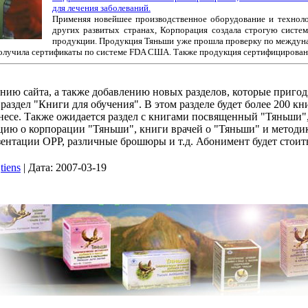
для лечения заболеваний.
Применяя новейшее производственное оборудование и технол
других развитых странах, Корпорация создала строгую систем
продукции. Продукция Тяньши уже прошла проверку по междуна
олучила сертификаты по системе FDA США. Также продукция сертифицирована
ию сайта, а также добавлению новых разделов, которые пригодя
 раздел "Книги для обучения". В этом разделе будет более 200 к
знесе. Также ожидается раздел с книгами посвященный "Тяньши"
ию о корпорации "Тяньши", книги врачей о "Тяньши" и методи
ентации OPP, различные брошюры и т.д. Абонимент будет стоить
tiens
|
Дата:
2007-03-19