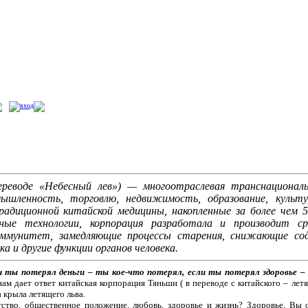
вход
реводе «Небесный лев») — многоотраслевая транснациональ
мышленность, торговлю, недвижимость, образование, культу
диционной китайской медицины, накопленные за более чем 50
нные технологии, корпорация разработала и производит с
иммунитет, замедляющие процессы старения, снижающие сод
 и другие функции органов человека.
 ты потерял деньги – ты кое-что потерял, если ты потерял здоровье –
нам дает ответ китайская корпорация Тяньши ( в переводе с китайского – летя
а крыла летящего льва.
тство, общественное положение, любовь, здоровье и жизнь? Здоровье. Вы о