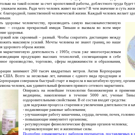
только на такой основе за счет кропотливой работы, доблестного труда буде
уважаем жизнь. Ради чего человек живет на свете? В чем значение и суть жиз
и: благородной, таинственной человеческой жизни. Каждый человек желает зд
яньши.
ть здоровье человечеству, производить
самую высококачественную
рвис – создала прекрасный имидж Тяньши и вызвала во всем мире
ние здоровья.
дерзкий или скромный – разный. Чтобы сократить дистанцию между
ложить максимум усилий. Мечты человека не знают границ, но наше
ия здорового образа жизни.
 маркетинговую деятельность с 1995г, стала уже многоотраслевым
оизводящим продукцию высоких технологий, сосмещающим в себе
ное производство, торговлю, сферы недвижимости и образования,
рации занимают 260 тысяч квадратных метров. Актив Корпорации
в США. Всего за несколько лет, начиная с одного вида продукции и
, Корпорация совершила быстрый старт и выросла в масштабную группу, орга
иона человек, как удивительный феномен прямого сетевого маркетинга.
Опираясь на новейшие технологии биоинженерии и применяя
медицины, накопленные в течение 5000 лет, ученые Тянь
оздоровительными свойствами. В её состав входят средства:
-для задержки процесса старения и увеличения длительности и ка
- подавляющие раковые заболевания;
- улучшающие работу кишечника, сердца, печени, почек, головног
- повышающие иммунитет организма;
- регулирующие физиологические функции органов человека;
- нормализующие вес и жизненные силы.
Подробно ознакомиться с набором препаратов, поставляемых в 