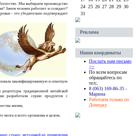
т богатство. Мы выбираем производство
24
25
26
27
28
29
30
ни? Зачем человек работает и созидает?
оровья – это убедительно подтверждает
31
Реклама
Наши координаты
Послать нам письмо
>>
По всем вопросам
обращайтесь по
низовала квалифицированную и опытную
тел:.
8 (063) 169-86-35 -
 рецептуры традиционной китайской
Марина
ши разработали серию продуктов с
Работаем только по
Донецку
чества жизни;
о мозга и всего организма в целом;
нашу страну, методикой их применения