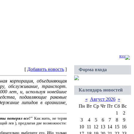
Пятница, 2026-08-07, 19:29:55
Приветствую Вас
Гость
|
RSS
[
Добавить новость
]
Форма входа
ная корпорация, объединяющая
ру, обслуживание, транспорт.
Календарь новостей
00 лет, и, используя новейшие
редства, подавляющие раковые
«
Август 2026
»
ержание липидов в организме,
Пн
Вт
Ср
Чт
Пт
Сб
Вс
1
2
 ты потерял все!"
Как жить, не теряя
3
4
5
6
7
8
9
щий лев ), предлагая две возможности:
10
11
12
13
14
15
16
бязательно выберите его. Ибо только
17
18
19
20
21
22
23