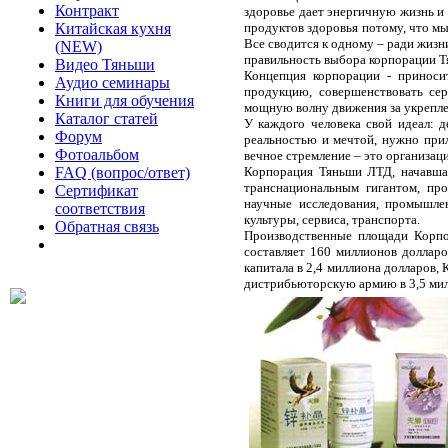
Контракт
здоровье дает энергичную жизнь и 
Китайская кухня
продуктов здоровья потому, что мы 
Все сводится к одному – ради жизн
(NEW)
правильность выбора корпорации Т
Видео Тяньши
Концепция корпорации - приноси
Аудио семинары
продукцию, совершенствовать се
Книги для обучения
мощную волну движения за укрепле
Каталог статей
У каждого человека свой идеал: 
Форум
реальностью и мечтой, нужно при
Фотоальбом
вечное стремление – это организац
FAQ (вопрос/ответ)
Корпорация Тяньши ЛТД, начавшая
транснациональным гигантом, пр
Сертификат
научные исследования, промышлен
соответствия
культуры, сервиса, транспорта.
Обратная связь
Производственные площади Корпо
составляет 160 миллионов долларо
капитала в 2,4 миллиона долларов
дистрибьюторскую армию в 3,5 милл