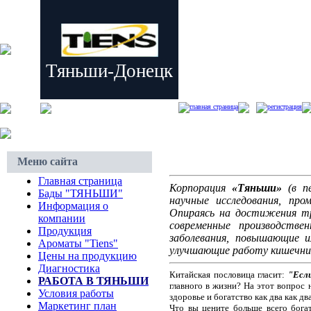
Тяньши-Донецк
главная страница
регистрация
Меню сайта
Главная страница
Корпорация
«Тяньши»
(в пе
Бады "ТЯНЬШИ"
научные исследования, про
Информация о
Опираясь на достижения тра
компании
современные производстве
Продукция
заболевания, повышающие 
Ароматы "Tiens"
улучшающие работу кишечника
Цены на продукцию
Диагностика
Китайская пословица гласит:
"Если
РАБОТА В ТЯНЬШИ
главного в жизни? На этот вопрос 
Условия работы
здоровье и богатство как два как дв
Маркетинг план
Что вы цените больше всего бога